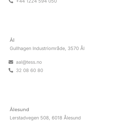
+44 1224 594 050
Ål
Gullhagen Industriområde, 3570 Ål
aal@tess.no
32 08 60 80
Ålesund
Lerstadvegen 508, 6018 Ålesund