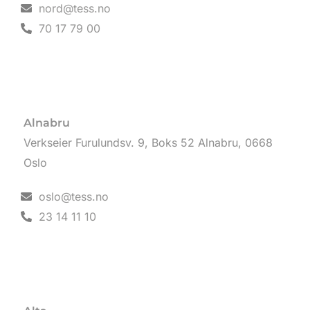
nord@tess.no
70 17 79 00
Alnabru
Verkseier Furulundsv. 9, Boks 52 Alnabru, 0668
Oslo
oslo@tess.no
23 14 11 10