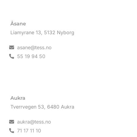
Åsane
Liamyrane 13, 5132 Nyborg
asane@tess.no
55 19 94 50
Aukra
Tverrvegen 53, 6480 Aukra
aukra@tess.no
71 17 11 10