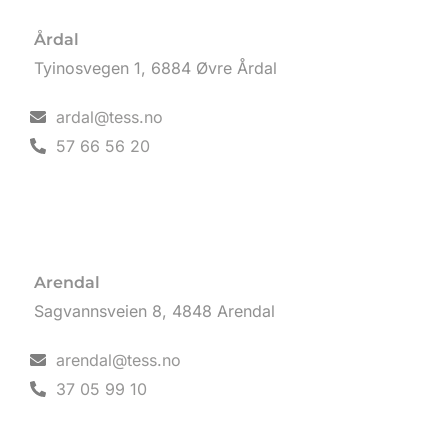
Årdal
Tyinosvegen 1, 6884 Øvre Årdal
ardal@tess.no
57 66 56 20
Arendal
Sagvannsveien 8, 4848 Arendal
arendal@tess.no
37 05 99 10