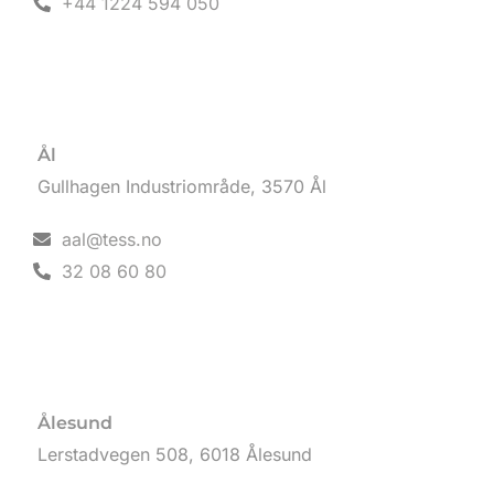
+44 1224 594 050
Ål
Gullhagen Industriområde, 3570 Ål
aal@tess.no
32 08 60 80
Ålesund
Lerstadvegen 508, 6018 Ålesund