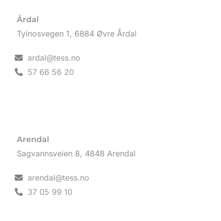
Årdal
Tyinosvegen 1, 6884 Øvre Årdal
ardal@tess.no
57 66 56 20
Arendal
Sagvannsveien 8, 4848 Arendal
arendal@tess.no
37 05 99 10