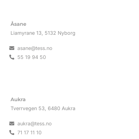
Åsane
Liamyrane 13, 5132 Nyborg
asane@tess.no
55 19 94 50
Aukra
Tverrvegen 53, 6480 Aukra
aukra@tess.no
71 17 11 10