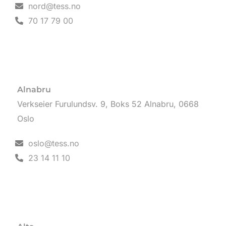
nord@tess.no
70 17 79 00
Alnabru
Verkseier Furulundsv. 9, Boks 52 Alnabru, 0668
Oslo
oslo@tess.no
23 14 11 10