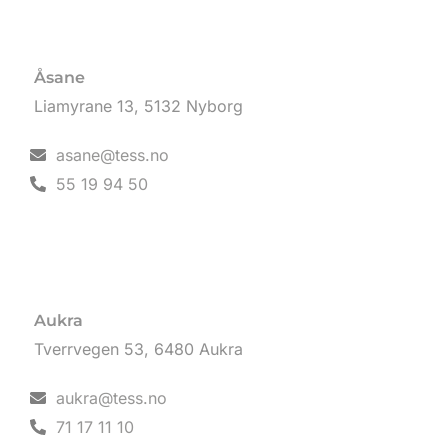
Åsane
Liamyrane 13, 5132 Nyborg
asane@tess.no
55 19 94 50
Aukra
Tverrvegen 53, 6480 Aukra
aukra@tess.no
71 17 11 10