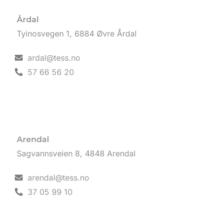
Årdal
Tyinosvegen 1, 6884 Øvre Årdal
ardal@tess.no
57 66 56 20
Arendal
Sagvannsveien 8, 4848 Arendal
arendal@tess.no
37 05 99 10