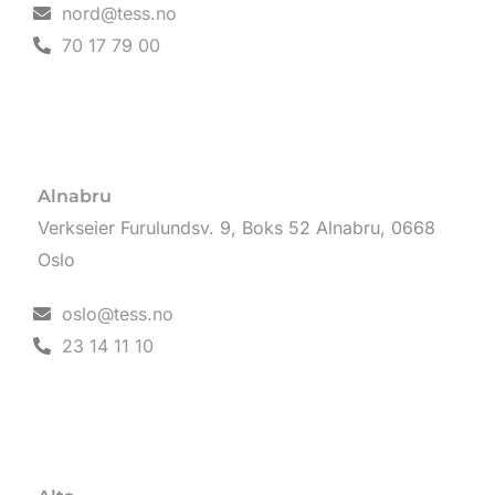
nord@tess.no
70 17 79 00
Alnabru
Verkseier Furulundsv. 9, Boks 52 Alnabru, 0668
Oslo
oslo@tess.no
23 14 11 10