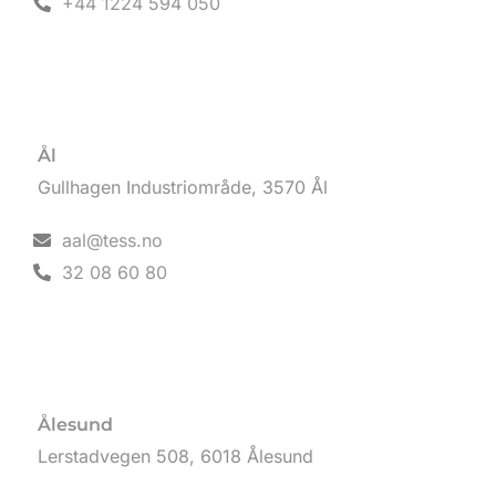
+44 1224 594 050
Ål
Gullhagen Industriområde, 3570 Ål
aal@tess.no
32 08 60 80
Ålesund
Lerstadvegen 508, 6018 Ålesund