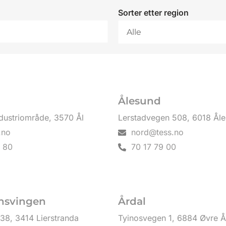
Sorter etter region
Ålesund
dustriområde, 3570 Ål
Lerstadvegen 508, 6018 Ål
.no
nord@tess.no
 80
70 17 79 00
svingen
Årdal
138, 3414 Lierstranda
Tyinosvegen 1, 6884 Øvre Å