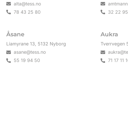
alta@tess.no
amtmann
78 43 25 80
32 22 95
Åsane
Aukra
Liamyrane 13, 5132 Nyborg
Tverrvegen 
asane@tess.no
aukra@te
55 19 94 50
71 17 11 