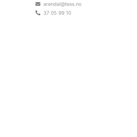
arendal@tess.no
37 05 99 10