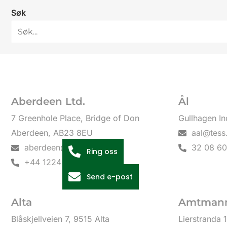
Søk
Aberdeen Ltd.
Ål
7 Greenhole Place, Bridge of Don
Gullhagen In
Aberdeen, AB23 8EU
aal@tess
aberdeen@tesshose.com
32 08 60
Ring oss
+44 1224 594 050
Send e-post
Alta
Amtmann
Blåskjellveien 7, 9515 Alta
Lierstranda 