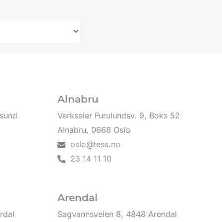
Alnabru
esund
Verkseier Furulundsv. 9, Boks 52
Alnabru, 0668 Oslo
oslo@tess.no
23 14 11 10
Arendal
rdal
Sagvannsveien 8, 4848 Arendal