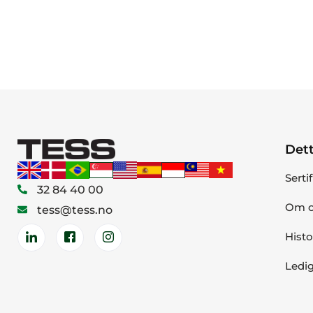
Dett
Serti
32 84 40 00
Om o
tess@tess.no
Histo
Ledig