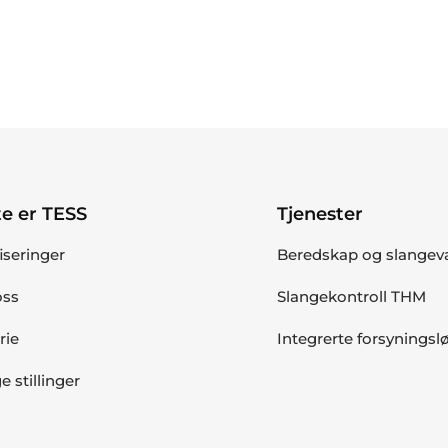
e er TESS
Tjenester
fiseringer
Beredskap og slangev
ss
Slangekontroll THM
rie
Integrerte forsyningsl
e stillinger