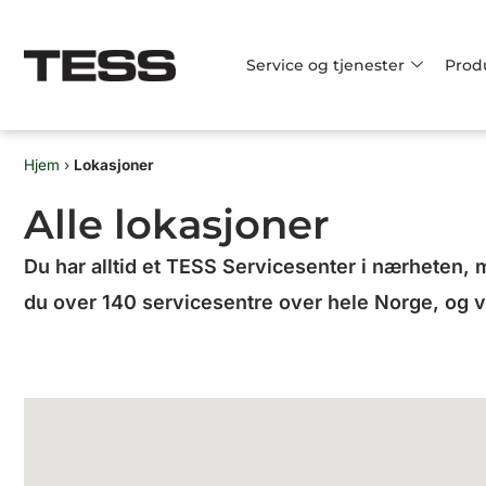
Hopp
rett
Service og tjenester
Prod
til
innholdet
Hjem
›
Lokasjoner
Alle lokasjoner
Du har alltid et TESS Servicesenter i nærheten, m
du over 140 servicesentre over hele Norge, og v