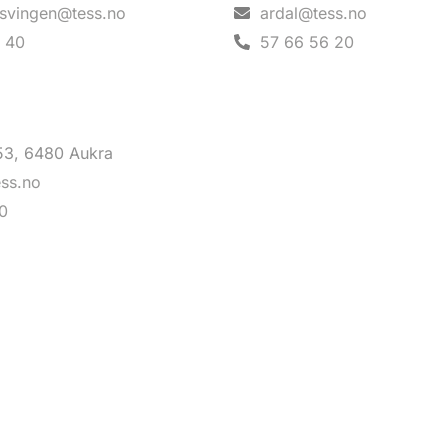
svingen@tess.no
ardal@tess.no
 40
57 66 56 20
53, 6480 Aukra
ss.no
10